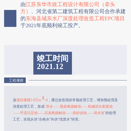
由
江苏东华市政工程设计有限公司（牵头
方）
、河北省第二建筑工程有限公司合作承建
的
东海县城东水厂深度处理改造工程EPC项目
于2021年底顺利竣工投产。
竣工时间
2021.12
工程规模
3
该
项目规模5.0万m
/d
，通过改造现状常规处理工艺，增加预处理及
深度处理工艺，形成
“原水——预臭氧接触池——机械混合絮凝池
——平流沉淀池——后臭氧接触池——炭砂滤池——清水池”
的处理
工艺，实现从供“合格水”向供“优质水”转变。