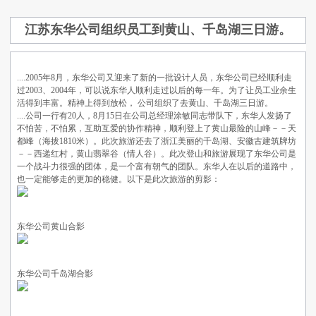
江苏东华公司组织员工到黄山、千岛湖三日游。
....2005年8月，东华公司又迎来了新的一批设计人员，东华公司已经顺利走
过2003、2004年，可以说东华人顺利走过以后的每一年。为了让员工业余生
活得到丰富。精神上得到放松， 公司组织了去黄山、千岛湖三日游。
....公司一行有20人，8月15日在公司总经理涂敏同志带队下，东华人发扬了
不怕苦，不怕累，互助互爱的协作精神，顺利登上了黄山最险的山峰－－天
都峰（海拔1810米）。此次旅游还去了浙江美丽的千岛湖、安徽古建筑牌坊
－－西递红村，黄山翡翠谷（情人谷）。此次登山和旅游展现了东华公司是
一个战斗力很强的团体，是一个富有朝气的团队。东华人在以后的道路中，
也一定能够走的更加的稳健。以下是此次旅游的剪影：
东华公司黄山合影
东华公司千岛湖合影